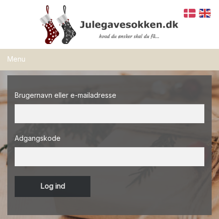
Menu
Spørgsmål & Svar
Brugernavn eller e-mailadresse
Om Julegavesokken
Coredesign.dk
Adgangskode